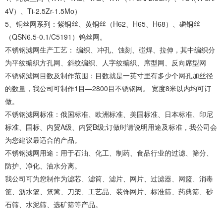
4V）、Ti-2.5Zr-1.5Mo）
5、铜丝网系列：紫铜丝、黄铜丝（H62、H65、H68）、磷铜丝
（QSN6.5-0.1/C5191）钨丝网。
不锈钢滤网生产工艺： 编织、冲孔、蚀刻、碰焊、拉伸，其中编织分
为平纹编织方孔网、斜纹编织、人字纹编织、席型网、反向席型网
不锈钢滤网目数及制作范围：目数就是一英寸里有多少个网孔加丝径
的数量，我公司可制作1目—2800目不锈钢网。 宽度8米以内均可订
做。
不锈钢滤网标准：俄国标准、欧洲标准、美国标准、日本标准、印尼
标准、国标、内贸A级、内贸B级;订做时请说明用途及标准，我公司会
为您建议最适合的产品。
不锈钢滤网用途：用于石油、化工、制药、食品行业的过滤、筛分、
防护、净化、油水分离。
我公司可为您制作为滤芯、滤筒、滤片、网片、过滤器、网篮、消毒
筐、沥水篮、笊篱、刀架、工艺品、装饰网片、标准筛、药典筛、砂
石筛、水泥筛、选矿筛等产品。