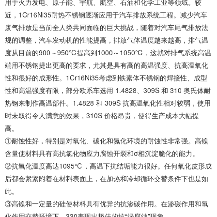
用于火力发电、原子能、宇航、航空、石油和化学工业等领域。较
近，1Cr16Ni35耐热不锈钢逐渐应用于汽车排放系统工程。减少汽车
废气排放是当前全人类共同面临的巨大挑战，随着对汽车尾气排放法
规的调整，汽车发动机的性能提高，排放气体温度越来越高，排气温
度从目前的900～950℃提高到1000～1050℃，这就对排气系统高温
端用不锈钢提出更高的要求，尤其是具有高的高温强度、抗高温氧化
性和很好的成形性。1Cr16Ni35考虑到铁素体不锈钢的焊接性、成型
性和高温强度有限，部分欧系车选用 1.4828、309S 和 310 奥氏体耐
热钢来制作高温部件。1.4828 和 309S 抗高温氧化性相对较弱，使用
时未取得令人满意的效果，310S 价格昂贵，使得生产成本大幅提
高。
①耐蚀性好，特别是对氧化、碳化和氮化环境的耐蚀性非常强。高镍
含量使材料具有高抗氯化物应力腐蚀开裂和σ相沉淀脆化的能力。
②抗氧化温度高达1095℃，高温下抗结垢能力很好。任何氧化皮形成
后都会紧紧附着在材料表面上，在加热和冷却循环交替条件下也是如
此。
③高镍和一定量的硅使材料具有优异的抗渗碳作用。在渗碳作用和氧
化作用交替环境下，330表现出极佳的抗“绿腐蚀”现象。