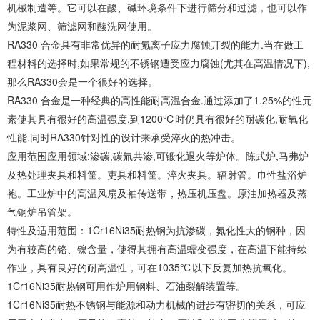
机械制造等。它可以在酸、碱环境条件下进行筛分和过滤，也可以作
为泥浆网、筛滤网和酸洗网使用。
RA330 合金具有非常优异的耐氪离子应力腐蚀丌裂的能力.当在做工
程材料的选择时,如果常规的不锈钢遭受应力腐蚀(尤其在高温情况下),
那么RA330会是一个很好的选择。
RA330 合金是一种经典的高性能耐高温合金.通过添加了1.25%的性元
素使其具有很好的高温强度,到1200℃时仍具有很好的耐碳化,耐氧化
性能.同时RA330针对性的设计来承受淬火的热冲击。
应用范围应用领域:渗碳,碳氚共渗,可锻化退火等炉体。陈式炉,马弗炉
及热处理夹具和料筐。吏具和料筐。淬火夹具。辐射管。巾性盐浴炉
袍。工业炉中的高温风扇及袖传送带，热压机压盘。原油加热器及蒸
气钢炉吊管架。
特性及适用范围：1Cr16Ni35耐热钢为抗渗碳，氮化性大的钢种，因
为有较高的铬、镍含量，使得其拥有高温蠕变强度，在高温下能持续
作业，具有良好的耐高温性，可在1035℃以下反复加热抗氧化。
1Cr16Ni35耐热钢可用作炉用钢料、石油裂解装置等。
1Cr16Ni35耐热不锈钢与能源和动力机械的进步有密切的关系，可应