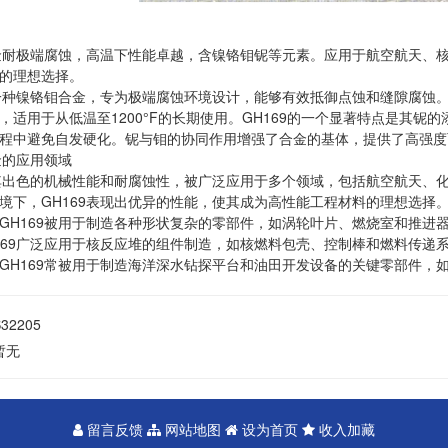
合金耐极端腐蚀，高温下性能卓越，含镍铬钼铌等元素。应用于航空航天、
的理想选择。
是一种镍铬钼合金，专为极端腐蚀环境设计，能够有效抵御点蚀和缝隙腐蚀
，适用于从低温至1200°F的长期使用。GH169的一个显著特点是其
程中避免自发硬化。铌与钼的协同作用增强了合金的基体，提供了高强度
合金的应用领域
因其出色的机械性能和耐腐蚀性，被广泛应用于多个领域，包括航空航天、
境下，GH169表现出优异的性能，使其成为高性能工程材料的理想选择
GH169被用于制造各种形状复杂的零部件，如涡轮叶片、燃烧室和推进
169广泛应用于核反应堆的组件制造，如核燃料包壳、控制棒和燃料传递
GH169常被用于制造海洋深水钻探平台和油田开发设备的关键零部件，
S32205
暂无
留言反馈
网站地图
设为首页
收入加藏