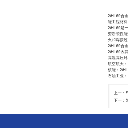
GH169
能工程材料
GH169
变断裂性能
火和焊接过
GH169
GH169
高温高压环
航空航天：
核能：GH
石油工业：
上一：
下一：